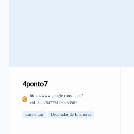
4ponto7
https://www.google.com/maps?
cid=8227647724730253561
Casa e Lar
Decorador de Interiores