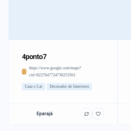
4ponto7
https://www.google.com/maps?
cid=8227647724730253561
Casa e Lar
Decorador de Interiores
Eparajá