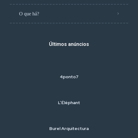
O que há?
Últimos anúncios
4ponto7
L’Éléphant
Burel Arquitectura