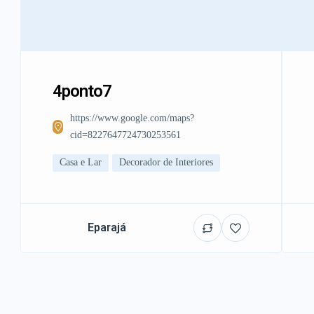
4ponto7
https://www.google.com/maps?
cid=8227647724730253561
Casa e Lar
Decorador de Interiores
Eparajá