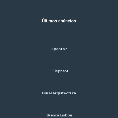
Últimos anúncios
4ponto7
L’Éléphant
Burel Arquitectura
Branca Lisboa