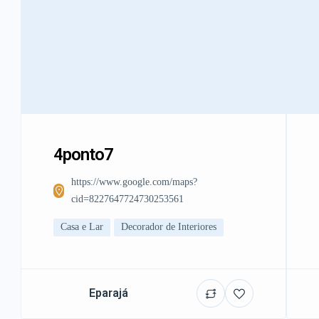
4ponto7
https://www.google.com/maps?
cid=8227647724730253561
Casa e Lar
Decorador de Interiores
Eparajá