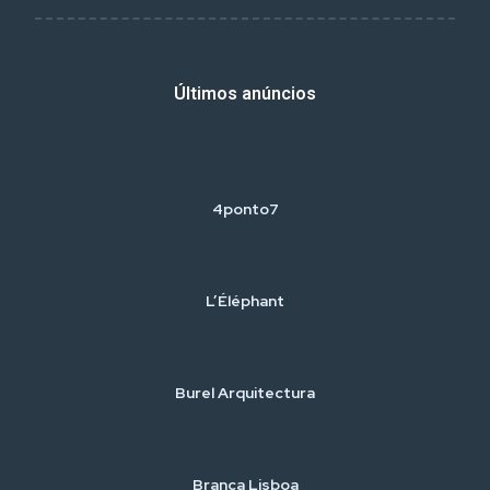
Últimos anúncios
4ponto7
L’Éléphant
Burel Arquitectura
Branca Lisboa