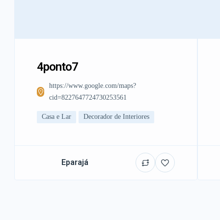
4ponto7
https://www.google.com/maps?
cid=8227647724730253561
Casa e Lar
Decorador de Interiores
Eparajá