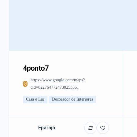
4ponto7
https://www.google.com/maps?
cid=8227647724730253561
Casa e Lar
Decorador de Interiores
Eparajá