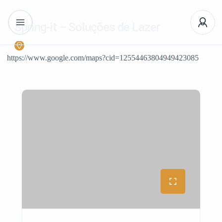
Spring-it – Soluções de Lazer
https://www.google.com/maps?cid=12554463804949423085