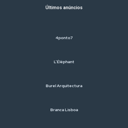
Últimos anúncios
4ponto7
L’Éléphant
Burel Arquitectura
Branca Lisboa