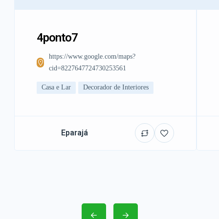
4ponto7
https://www.google.com/maps?
cid=8227647724730253561
Casa e Lar
Decorador de Interiores
Eparajá