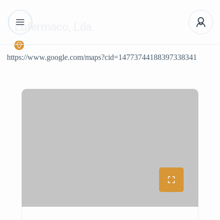
Lufermaco, Lda.
https://www.google.com/maps?cid=14773744188397338341