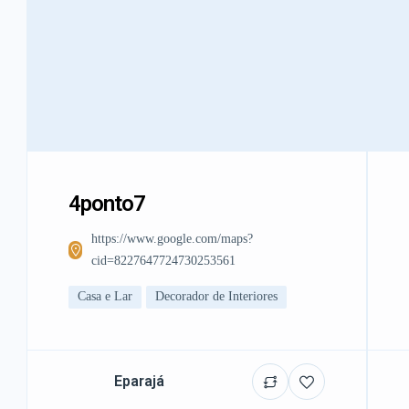
4ponto7
https://www.google.com/maps?
cid=8227647724730253561
Casa e Lar
Decorador de Interiores
Eparajá