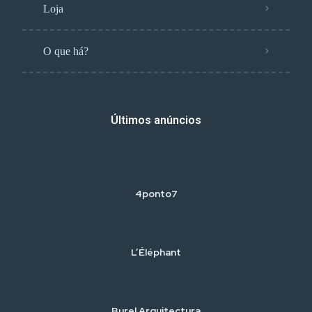
Loja
O que há?
Últimos anúncios
4ponto7
L’Éléphant
Burel Arquitectura