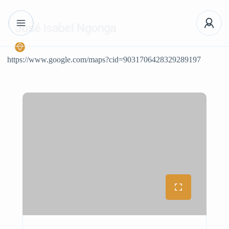
José Isabel Ngonga
https://www.google.com/maps?cid=9031706428329289197