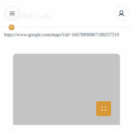
Servitriff, Lda.
https://www.google.com/maps?cid=16678890807188257519