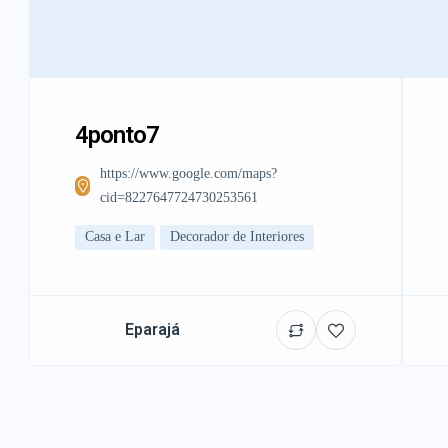
4ponto7
https://www.google.com/maps?
cid=8227647724730253561
Casa e Lar
Decorador de Interiores
Eparajá