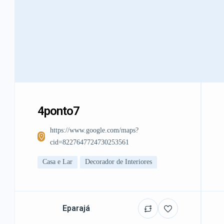
4ponto7
https://www.google.com/maps?
cid=8227647724730253561
Casa e Lar
Decorador de Interiores
Eparajá