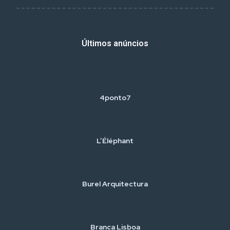
Últimos anúncios
4ponto7
L’Éléphant
Burel Arquitectura
Branca Lisboa