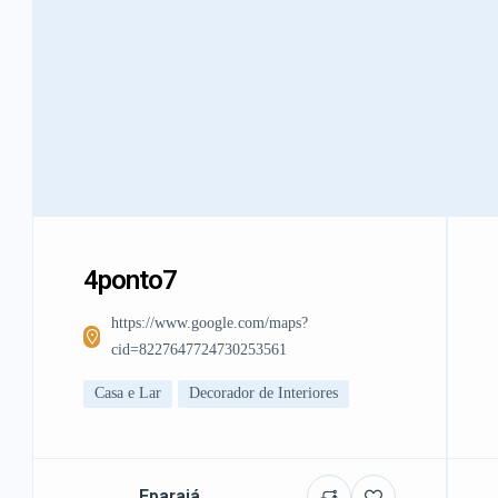
4ponto7
https://www.google.com/maps?
cid=8227647724730253561
Casa e Lar
Decorador de Interiores
Eparajá