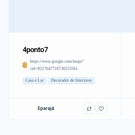
4ponto7
https://www.google.com/maps?
cid=8227647724730253561
Casa e Lar
Decorador de Interiores
Eparajá