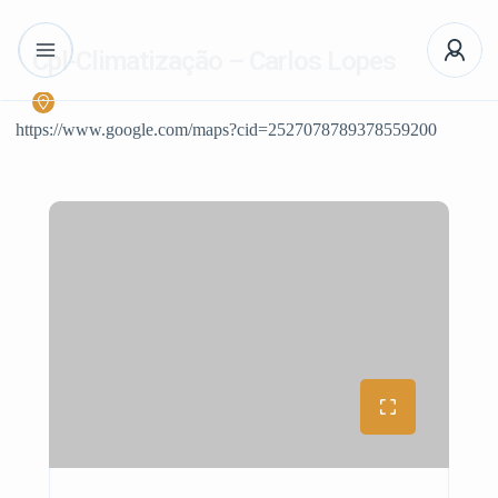
Cpl-Climatização – Carlos Lopes
https://www.google.com/maps?cid=2527078789378559200