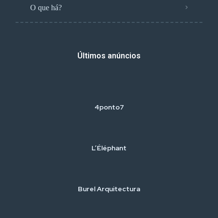
O que há?
Últimos anúncios
4ponto7
L’Éléphant
Burel Arquitectura