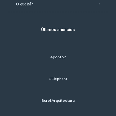
O que há?
Últimos anúncios
4ponto7
L’Éléphant
Burel Arquitectura