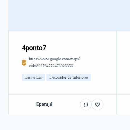
4ponto7
https://www.google.com/maps?
cid=8227647724730253561
Casa e Lar
Decorador de Interiores
Eparajá