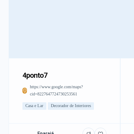
4ponto7
https://www.google.com/maps?
cid=8227647724730253561
Casa e Lar
Decorador de Interiores
Eparajá