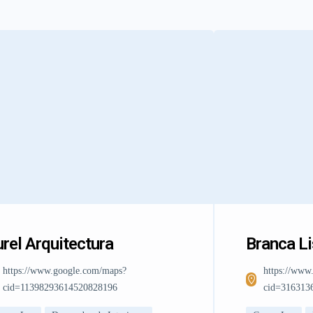
rel Arquitectura
Branca L
https://www.google.com/maps?
https://www
cid=11398293614520828196
cid=316313