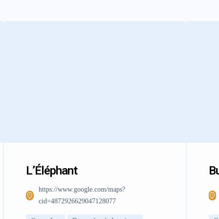
L’Éléphant
Bu
https://www.google.com/maps?
cid=4872926629047128077