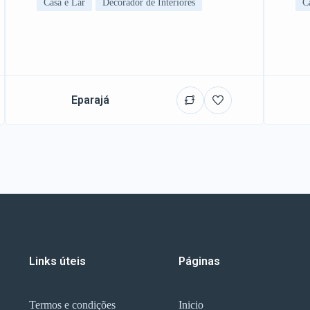
Casa e Lar
Decorador de Interiores
C
Eparajá
Links úteis
Páginas
Termos e condições
Inicio