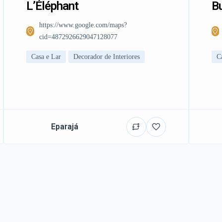
L’Éléphant
Bu
https://www.google.com/maps?
cid=4872926629047128077
Casa e Lar
Decorador de Interiores
C
Eparajá