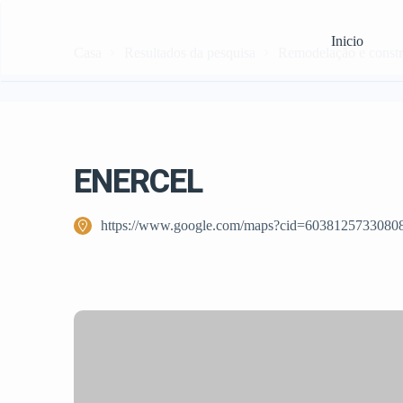
Inicio
Casa
Resultados da pesquisa
Remodelação e const
ENERCEL
https://www.google.com/maps?cid=6038125733080