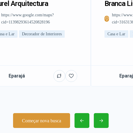
rel Arquitectura
Branca L
https://www.google.com/maps?
https://www
cid=11398293614520828196
cid=316313
asa e Lar
Decorador de Interiores
Casa e Lar
Eparajá
Epara
Começar nova busca