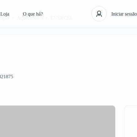
Loja
O que há?
Iniciar sessão
rução
Aquecimento
ENERCEL
821875