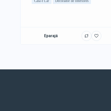
Casa e Lar
Decorador de Interiores
Eparajá