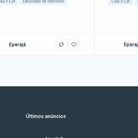
asa e Lar
Decorador de Interiores
Casa e Lar
Eparajá
Epara
Últimos anúncios