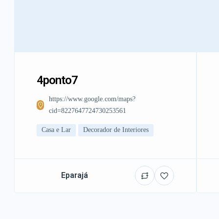
4ponto7
https://www.google.com/maps?
cid=8227647724730253561
Casa e Lar
Decorador de Interiores
Eparajá