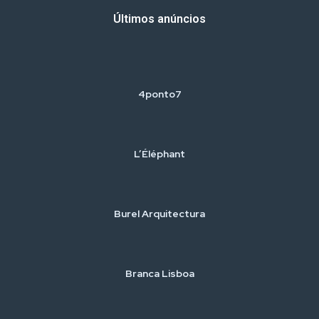
Últimos anúncios
4ponto7
L’Éléphant
Burel Arquitectura
Branca Lisboa