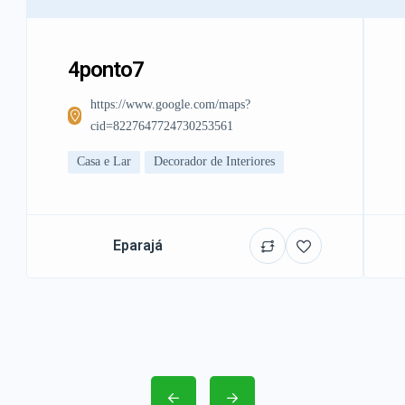
4ponto7
https://www.google.com/maps?
cid=8227647724730253561
Casa e Lar
Decorador de Interiores
Eparajá