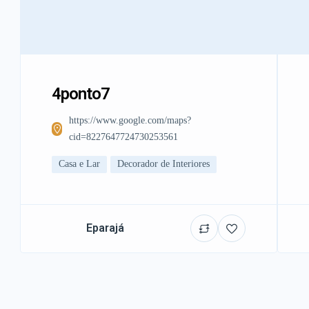
4ponto7
https://www.google.com/maps?
cid=8227647724730253561
Casa e Lar
Decorador de Interiores
Eparajá