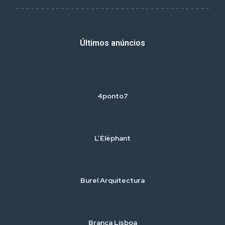
Últimos anúncios
4ponto7
L’Éléphant
Burel Arquitectura
Branca Lisboa