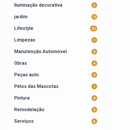
Iluminação decorativa
3
jardim
11
Lifestyle
10
Limpezas
1
Manutenção Automóvel
5
Obras
4
Peças auto
4
Pêlos das Mascotas
1
Pintura
4
Remodelação
5
Serviços
6