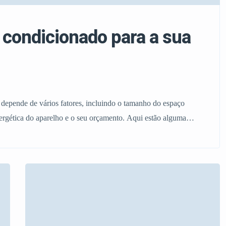
 condicionado para a sua
 depende de vários fatores, incluindo o tamanho do espaço
energética do aparelho e o seu orçamento. Aqui estão algumas
gal: Determine a potência necessária: A potência do ar