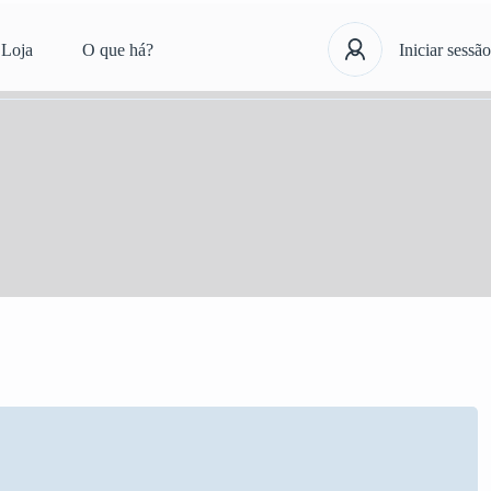
Loja
O que há?
Iniciar sessão