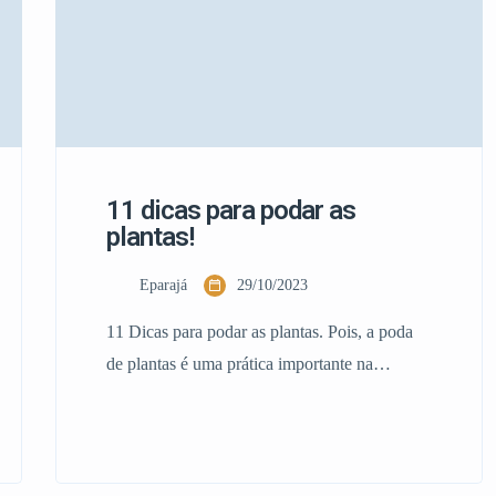
11 dicas para podar as
plantas!
Eparajá
29/10/2023
11 Dicas para podar as plantas. Pois, a poda
de plantas é uma prática importante na
jardinagem e na manutenção de plantas em
geral. Pois, quando feito corretamente, pode
promover o crescimento saudável, a aparência
desejada e até mesmo aumentar a produção de