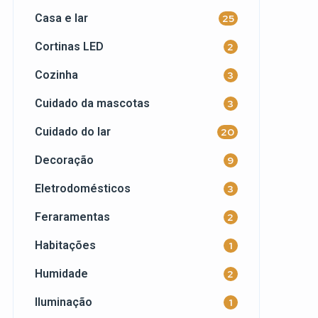
Casa e lar
25
Cortinas LED
2
Cozinha
3
Cuidado da mascotas
3
Cuidado do lar
20
Decoração
9
Eletrodomésticos
3
Feraramentas
2
Habitações
1
Humidade
2
Iluminação
1