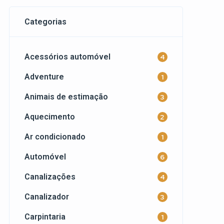
Categorias
Acessórios automóvel
4
Adventure
1
Animais de estimação
3
Aquecimento
2
Ar condicionado
1
Automóvel
6
Canalizações
4
Canalizador
3
Carpintaria
1