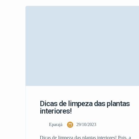
e renovar suas paredes, bem como as cores de
papel de parede que estão em alta nesta
temporada: Dicas para Pintar e Renovar […]
Dicas de limpeza das plantas
interiores!
Eparajá
29/10/2023
Dicas de limpeza das plantas interiores! Pois, a