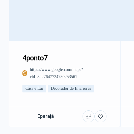
4ponto7
https://www.google.com/maps?
cid=8227647724730253561
Casa e Lar
Decorador de Interiores
Eparajá