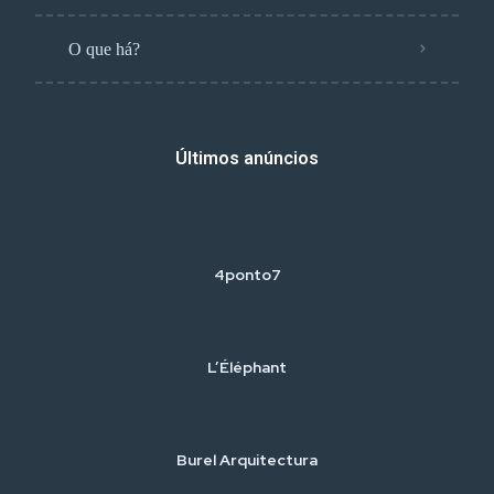
O que há?
Últimos anúncios
4ponto7
L’Éléphant
Burel Arquitectura