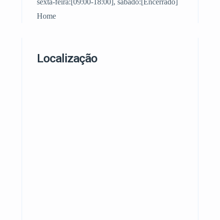
sexta-feira:[09:00-18:00], sábado:[Encerrado]
Home
Localização