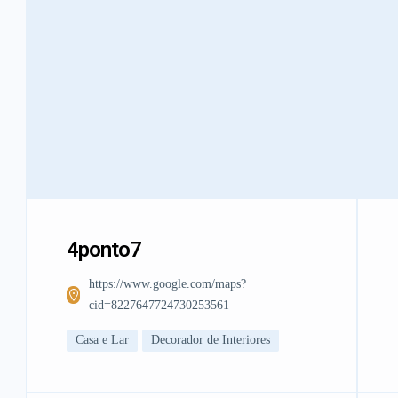
4ponto7
https://www.google.com/maps?
cid=8227647724730253561
Casa e Lar
Decorador de Interiores