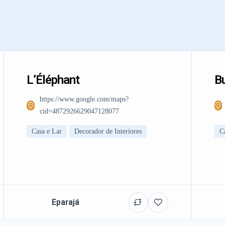
L’Éléphant
Bu
https://www.google.com/maps?
cid=4872926629047128077
Casa e Lar
Decorador de Interiores
C
Eparajá