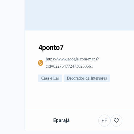
4ponto7
https://www.google.com/maps?
cid=8227647724730253561
Casa e Lar
Decorador de Interiores
Eparajá