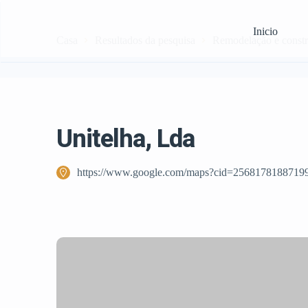
Inicio
Casa
Resultados da pesquisa
Remodelação e const
Unitelha, Lda
https://www.google.com/maps?cid=2568178188719