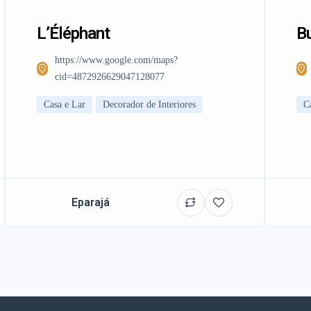
L’Éléphant
Bu
https://www.google.com/maps?
cid=4872926629047128077
Casa e Lar
Decorador de Interiores
C
Eparajá