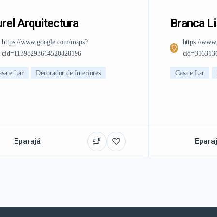
rel Arquitectura
Branca L
https://www.google.com/maps?
https://www
cid=11398293614520828196
cid=316313
asa e Lar
Decorador de Interiores
Casa e Lar
Eparajá
Epara