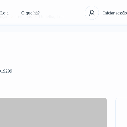
Loja
O que há?
Iniciar sessão
rução
Telhados
Unitelha, Lda
919299