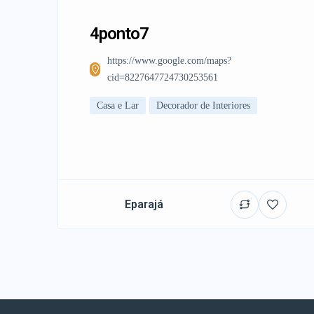
4ponto7
https://www.google.com/maps?
cid=8227647724730253561
Casa e Lar
Decorador de Interiores
Eparajá