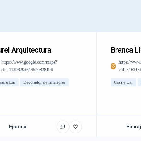
rel Arquitectura
Branca L
https://www.google.com/maps?
https://www
cid=11398293614520828196
cid=316313
asa e Lar
Decorador de Interiores
Casa e Lar
Eparajá
Epara