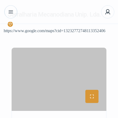
Serralharia Mecanodiana Unip. Lda.
https://www.google.com/maps?cid=13232772748113352406