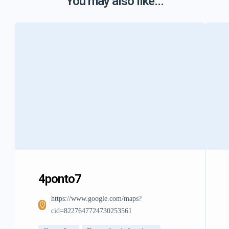
You may also like...
4ponto7
https://www.google.com/maps?
cid=8227647724730253561