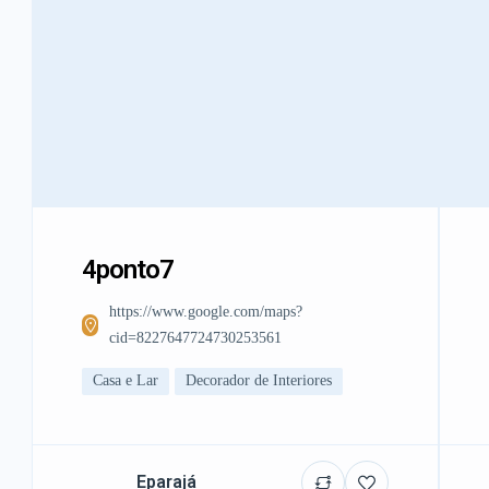
4ponto7
https://www.google.com/maps?
cid=8227647724730253561
Casa e Lar
Decorador de Interiores
Eparajá