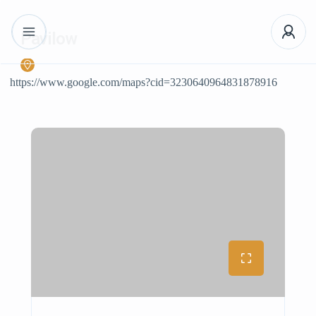
Pavilow
https://www.google.com/maps?cid=3230640964831878916