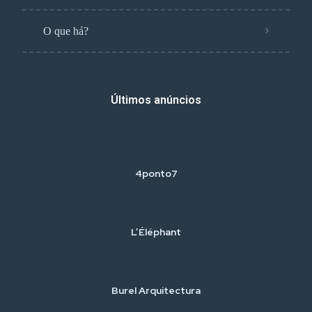
O que há?
Últimos anúncios
4ponto7
L’Éléphant
Burel Arquitectura