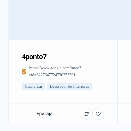
4ponto7
https://www.google.com/maps?
cid=8227647724730253561
Casa e Lar
Decorador de Interiores
Eparajá