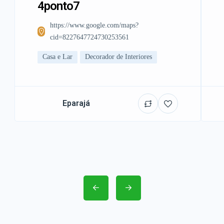
4ponto7
https://www.google.com/maps?
cid=8227647724730253561
Casa e Lar
Decorador de Interiores
Eparajá