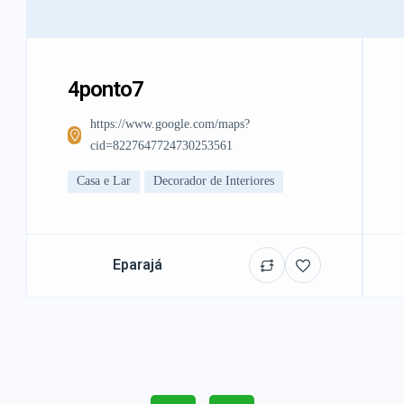
4ponto7
https://www.google.com/maps?
cid=8227647724730253561
Casa e Lar
Decorador de Interiores
Eparajá