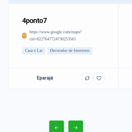
4ponto7
https://www.google.com/maps?
cid=8227647724730253561
Casa e Lar
Decorador de Interiores
Eparajá