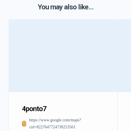
You may also like...
4ponto7
https://www.google.com/maps?
cid=8227647724730253561