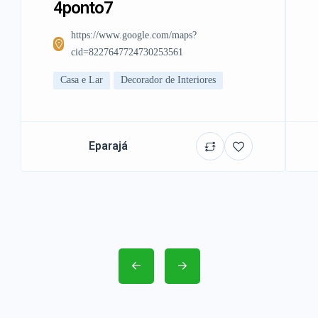
4ponto7
https://www.google.com/maps?
cid=8227647724730253561
Casa e Lar
Decorador de Interiores
Eparajá