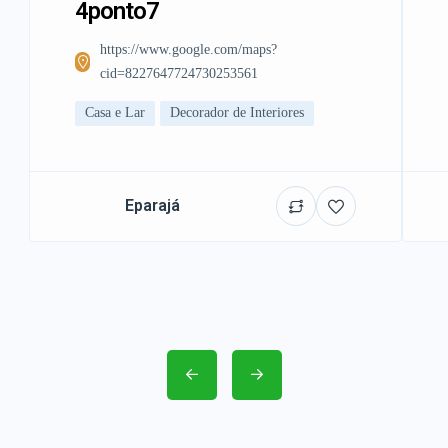
4ponto7
https://www.google.com/maps?
cid=8227647724730253561
Casa e Lar
Decorador de Interiores
Eparajá