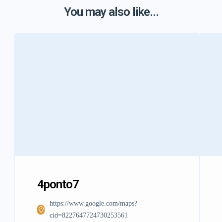
You may also like...
4ponto7
https://www.google.com/maps?
cid=8227647724730253561