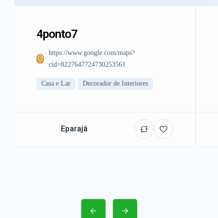
4ponto7
https://www.google.com/maps?
cid=8227647724730253561
Casa e Lar
Decorador de Interiores
Eparajá