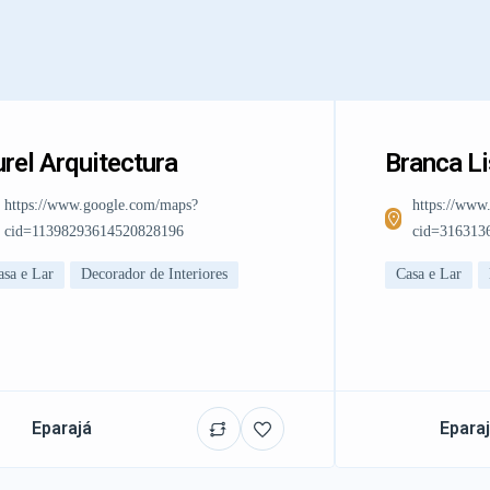
rel Arquitectura
Branca L
https://www.google.com/maps?
https://www
cid=11398293614520828196
cid=316313
asa e Lar
Decorador de Interiores
Casa e Lar
Eparajá
Epara