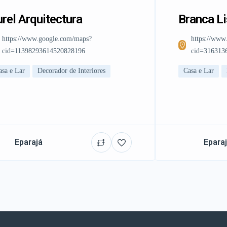
rel Arquitectura
Branca L
https://www.google.com/maps?
https://www
cid=11398293614520828196
cid=316313
asa e Lar
Decorador de Interiores
Casa e Lar
Eparajá
Epara