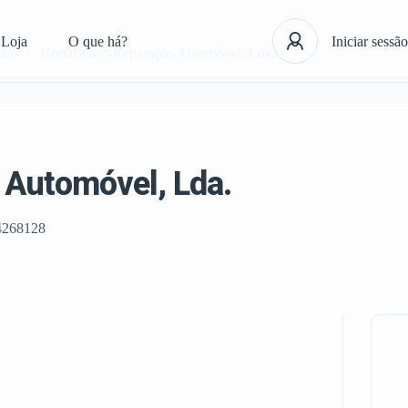
Loja
O que há?
Iniciar sessão
ico
Hortacentro-Reparação Automóvel, Lda.
 Automóvel, Lda.
4268128