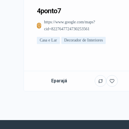
4ponto7
https://www.google.com/maps?
cid=8227647724730253561
Casa e Lar
Decorador de Interiores
Eparajá