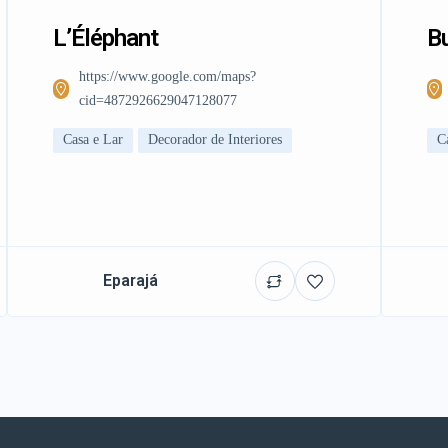
L’Éléphant
Bu
https://www.google.com/maps?
cid=4872926629047128077
Casa e Lar
Decorador de Interiores
C
Eparajá