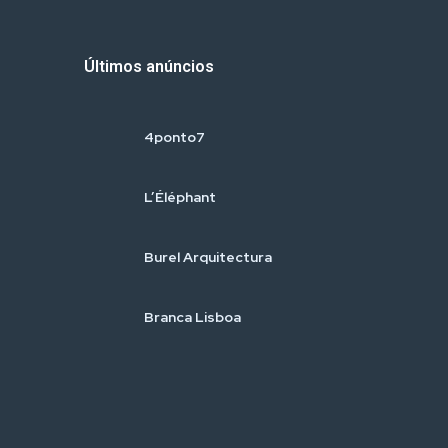
Últimos anúncios
4ponto7
L’Éléphant
Burel Arquitectura
Branca Lisboa