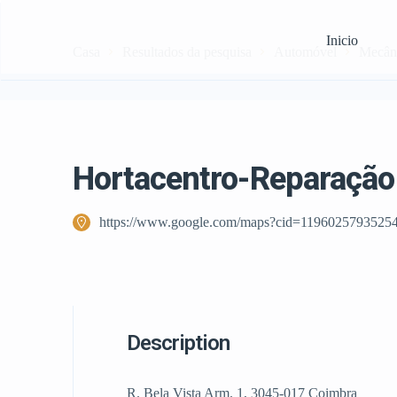
Inicio
Casa
Resultados da pesquisa
Automóvel
Mecân
Hortacentro-Reparação
https://www.google.com/maps?cid=1196025793525
Description
R. Bela Vista Arm. 1, 3045-017 Coimbra