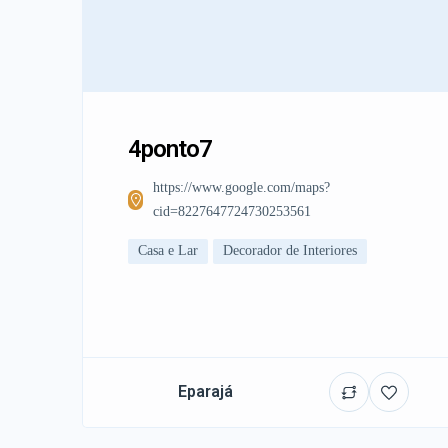
4ponto7
https://www.google.com/maps?
cid=8227647724730253561
Casa e Lar
Decorador de Interiores
Eparajá