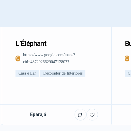
L’Éléphant
Bu
https://www.google.com/maps?
cid=4872926629047128077
Casa e Lar
Decorador de Interiores
C
Eparajá