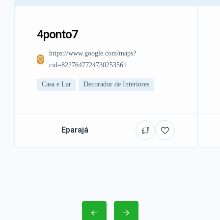
4ponto7
https://www.google.com/maps?
cid=8227647724730253561
Casa e Lar
Decorador de Interiores
Eparajá