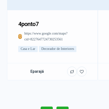
4ponto7
https://www.google.com/maps?
cid=8227647724730253561
Casa e Lar
Decorador de Interiores
Eparajá