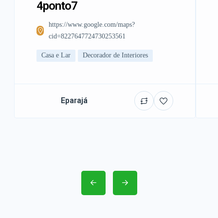
4ponto7
https://www.google.com/maps?
cid=8227647724730253561
Casa e Lar
Decorador de Interiores
Eparajá