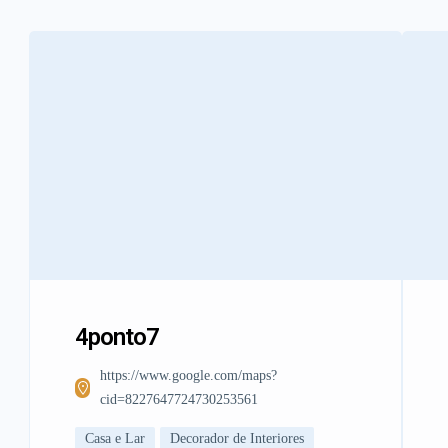
4ponto7
https://www.google.com/maps?
cid=8227647724730253561
Casa e Lar
Decorador de Interiores