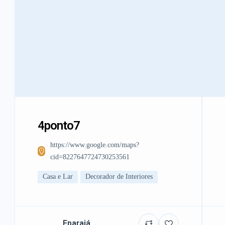
4ponto7
https://www.google.com/maps?
cid=8227647724730253561
Casa e Lar
Decorador de Interiores
Eparajá