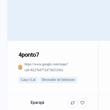
4ponto7
https://www.google.com/maps?
cid=8227647724730253561
Casa e Lar
Decorador de Interiores
Eparajá