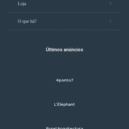
Loja
O que há?
Últimos anúncios
4ponto7
L’Éléphant
Burel Arquitectura