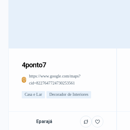
4ponto7
https://www.google.com/maps?
cid=8227647724730253561
Casa e Lar
Decorador de Interiores
Eparajá