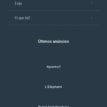
Loja
O que há?
Últimos anúncios
4ponto7
L’Éléphant
Burel Arquitectura