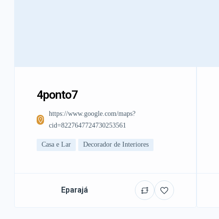
4ponto7
https://www.google.com/maps?
cid=8227647724730253561
Casa e Lar
Decorador de Interiores
Eparajá