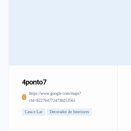
4ponto7
https://www.google.com/maps?
cid=8227647724730253561
Casa e Lar
Decorador de Interiores