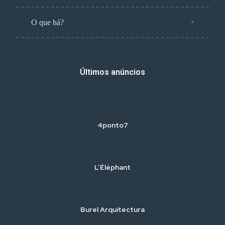
O que há?
Últimos anúncios
4ponto7
L’Éléphant
Burel Arquitectura