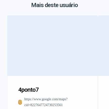
Mais deste usuário
4ponto7
https://www.google.com/maps?
cid=8227647724730253561