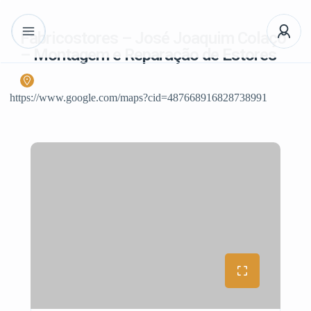
Fabricostores – José Joaquim Colaço
– Montagem e Reparação de Estores
https://www.google.com/maps?cid=487668916828738991