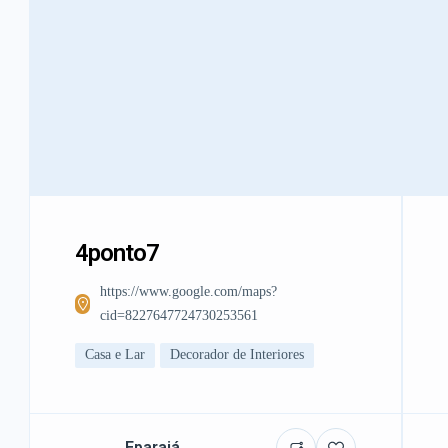
4ponto7
https://www.google.com/maps?
cid=8227647724730253561
Casa e Lar
Decorador de Interiores
Eparajá