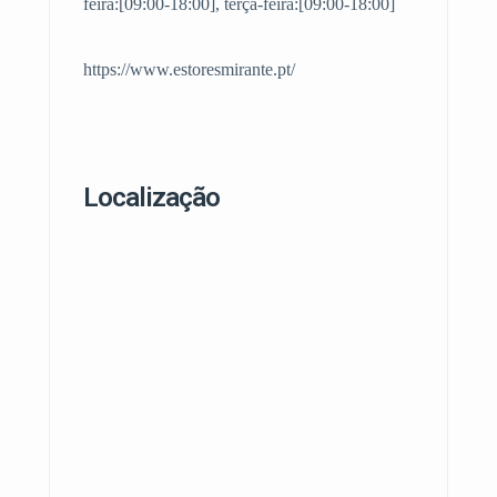
feira:[09:00-18:00], terça-feira:[09:00-18:00]
https://www.estoresmirante.pt/
Localização