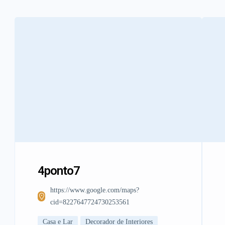
4ponto7
https://www.google.com/maps?
cid=8227647724730253561
Casa e Lar
Decorador de Interiores