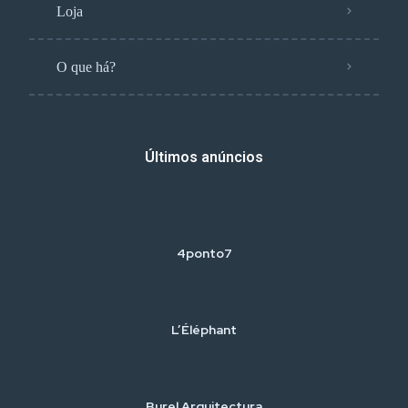
Loja
O que há?
Últimos anúncios
4ponto7
L’Éléphant
Burel Arquitectura