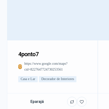
4ponto7
https://www.google.com/maps?
cid=8227647724730253561
Casa e Lar
Decorador de Interiores
Eparajá