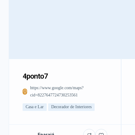
4ponto7
https://www.google.com/maps?
cid=8227647724730253561
Casa e Lar
Decorador de Interiores
Eparajá