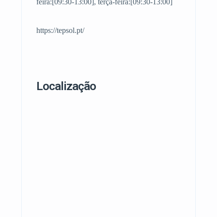
feira:[09:30-13:00], terça-feira:[09:30-13:00]
https://tepsol.pt/
Localização