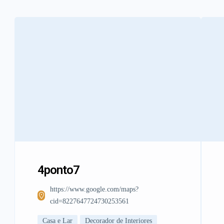
4ponto7
https://www.google.com/maps?
cid=8227647724730253561
Casa e Lar
Decorador de Interiores