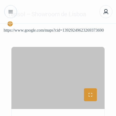
Tepsol – Showroom de Lisboa
https://www.google.com/maps?cid=13929249623269373690