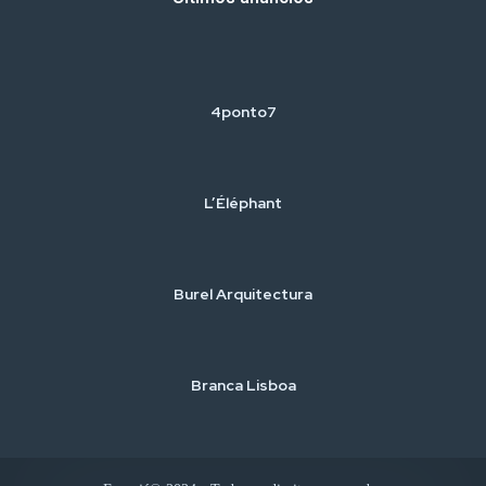
4ponto7
L’Éléphant
Burel Arquitectura
Branca Lisboa