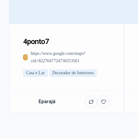
4ponto7
https://www.google.com/maps?
cid=8227647724730253561
Casa e Lar
Decorador de Interiores
Eparajá