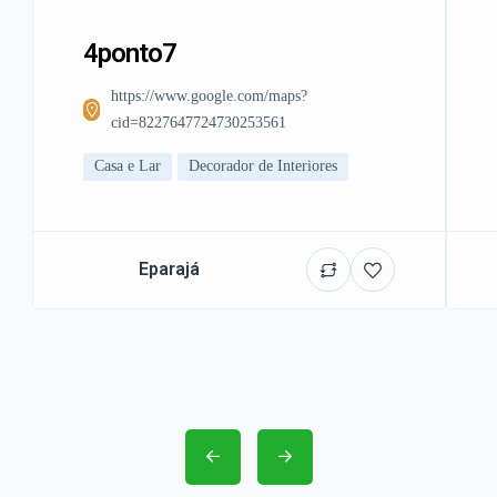
4ponto7
https://www.google.com/maps?
cid=8227647724730253561
Casa e Lar
Decorador de Interiores
Eparajá