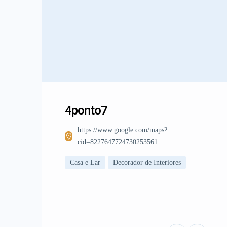
4ponto7
https://www.google.com/maps?
cid=8227647724730253561
Casa e Lar
Decorador de Interiores