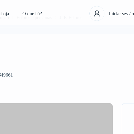
Loja
O que há?
Iniciar sessão
rução
Estores e persianas
J. F. Estores
649661