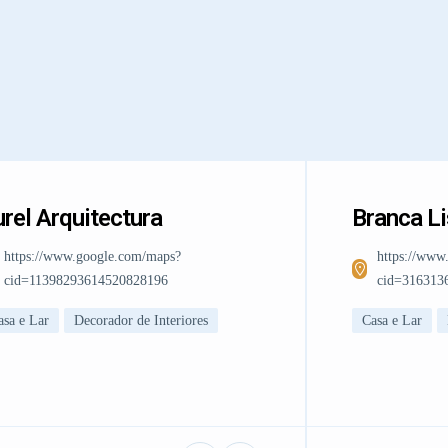
rel Arquitectura
Branca L
https://www.google.com/maps?
https://www
cid=11398293614520828196
cid=316313
asa e Lar
Decorador de Interiores
Casa e Lar