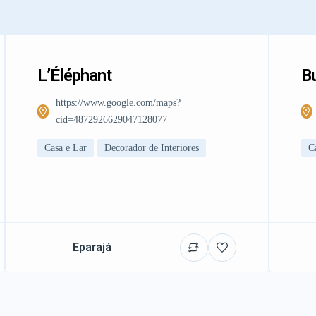
L’Éléphant
Bu
https://www.google.com/maps?
cid=4872926629047128077
Casa e Lar
Decorador de Interiores
C
Eparajá