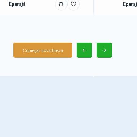
Eparajá
Epara
Começar nova busca