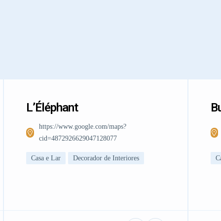
L’Éléphant
Bu
https://www.google.com/maps?
cid=4872926629047128077
Casa e Lar
Decorador de Interiores
C