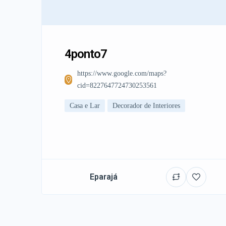
4ponto7
https://www.google.com/maps?
cid=8227647724730253561
Casa e Lar
Decorador de Interiores
Eparajá