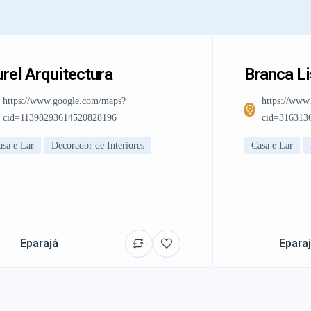
rel Arquitectura
Branca L
https://www.google.com/maps?
https://www
cid=11398293614520828196
cid=316313
asa e Lar
Decorador de Interiores
Casa e Lar
Eparajá
Epara