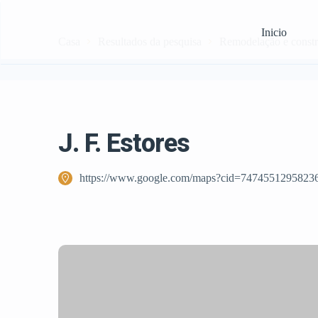
Inicio
Casa
Resultados da pesquisa
Remodelação e const
J. F. Estores
https://www.google.com/maps?cid=7474551295823