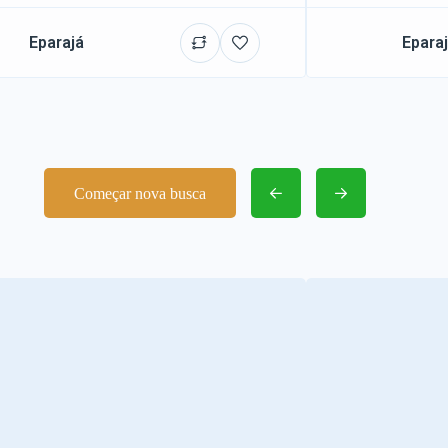
Eparajá
Epara
Começar nova busca