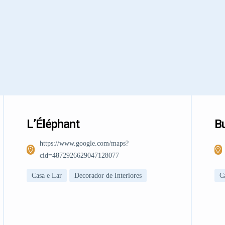
L’Éléphant
Bu
https://www.google.com/maps?
cid=4872926629047128077
Casa e Lar
Decorador de Interiores
C