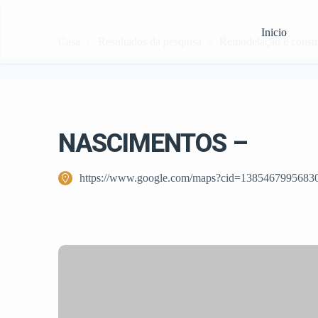
Inicio
Casa
Resultados da pesquisa
Remodelação e const
NASCIMENTOS –
https://www.google.com/maps?cid=1385467995683