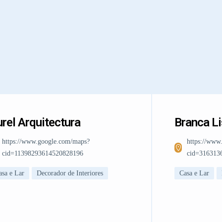
rel Arquitectura
Branca L
https://www.google.com/maps?
https://www
cid=11398293614520828196
cid=316313
asa e Lar
Decorador de Interiores
Casa e Lar