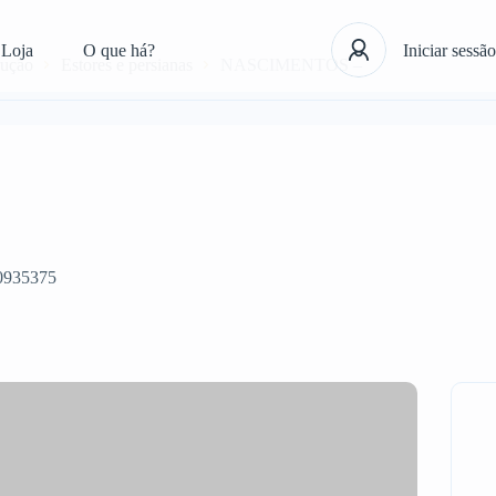
Loja
O que há?
Iniciar sessão
rução
Estores e persianas
NASCIMENTOS –
0935375