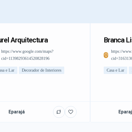
rel Arquitectura
Branca L
https://www.google.com/maps?
https://www
cid=11398293614520828196
cid=316313
asa e Lar
Decorador de Interiores
Casa e Lar
Eparajá
Epara