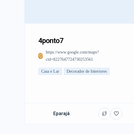
4ponto7
https://www.google.com/maps?
cid=8227647724730253561
Casa e Lar
Decorador de Interiores
Eparajá