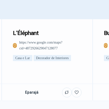
L’Éléphant
Bu
https://www.google.com/maps?
cid=4872926629047128077
Casa e Lar
Decorador de Interiores
C
Eparajá