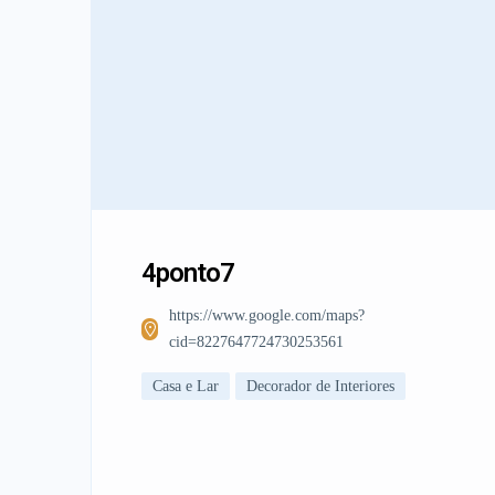
4ponto7
https://www.google.com/maps?
cid=8227647724730253561
Casa e Lar
Decorador de Interiores