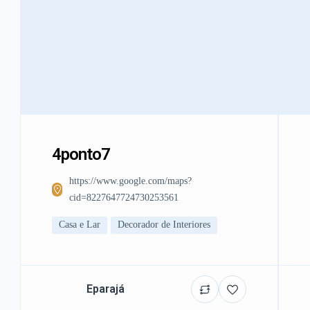
4ponto7
https://www.google.com/maps?
cid=8227647724730253561
Casa e Lar
Decorador de Interiores
Eparajá