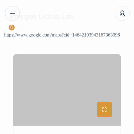
Sinergiae Lisboa, Lda.
https://www.google.com/maps?cid=14642193943167363996