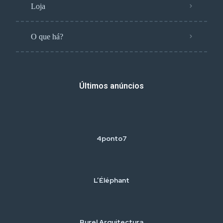
Loja
O que há?
Últimos anúncios
4ponto7
L’Éléphant
Burel Arquitectura