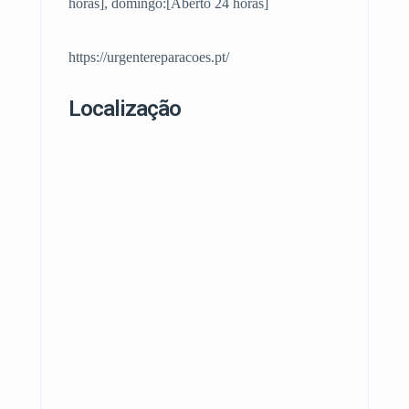
horas], domingo:[Aberto 24 horas]
https://urgentereparacoes.pt/
Localização