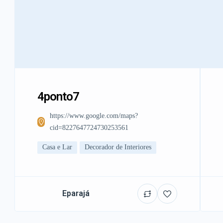
4ponto7
https://www.google.com/maps?
cid=8227647724730253561
Casa e Lar
Decorador de Interiores
Eparajá