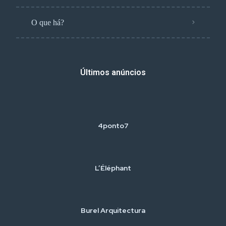
O que há?
Últimos anúncios
4ponto7
L’Éléphant
Burel Arquitectura