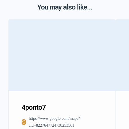
You may also like...
4ponto7
https://www.google.com/maps?
cid=8227647724730253561