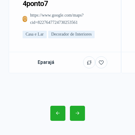
4ponto7
https://www.google.com/maps?
cid=8227647724730253561
Casa e Lar
Decorador de Interiores
Eparajá