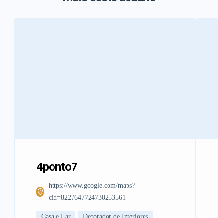
4ponto7
https://www.google.com/maps?
cid=8227647724730253561
Casa e Lar
Decorador de Interiores