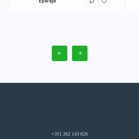
Eparajá
+351 262 143 826