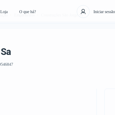
Loja
O que há?
Iniciar sessão
rução
Empreiteiros
Construções São Jorge Sa
 Sa
9546847