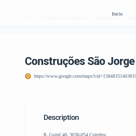
Inicio
Casa
Resultados da pesquisa
Remodelação e const
Construções São Jorge
https://www.google.com/maps?cid=1584835140381
Description
R. Guiné 40, 3030-054 Coimbra