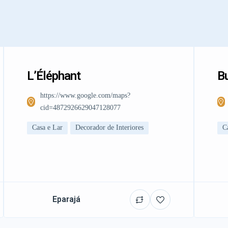
L’Éléphant
Bu
https://www.google.com/maps?
cid=4872926629047128077
Casa e Lar
Decorador de Interiores
C
Eparajá