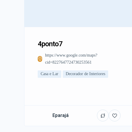
4ponto7
https://www.google.com/maps?
cid=8227647724730253561
Casa e Lar
Decorador de Interiores
Eparajá