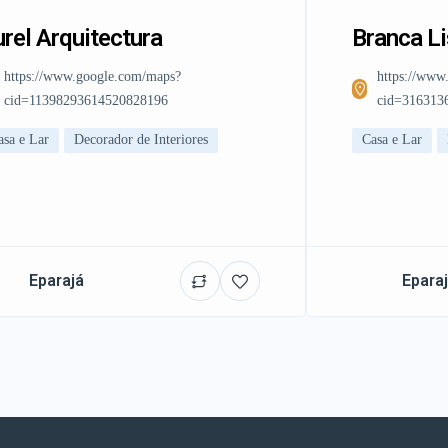
rel Arquitectura
Branca L
https://www.google.com/maps?
https://www
cid=11398293614520828196
cid=316313
asa e Lar
Decorador de Interiores
Casa e Lar
Eparajá
Epara