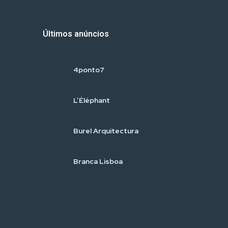
Últimos anúncios
4ponto7
L’Éléphant
Burel Arquitectura
Branca Lisboa