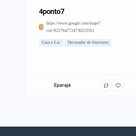
4ponto7
https://www.google.com/maps?
cid=8227647724730253561
Casa e Lar
Decorador de Interiores
Eparajá