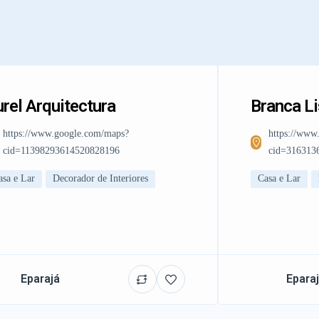
rel Arquitectura
Branca L
https://www.google.com/maps?
https://www
cid=11398293614520828196
cid=316313
asa e Lar
Decorador de Interiores
Casa e Lar
Eparajá
Epara