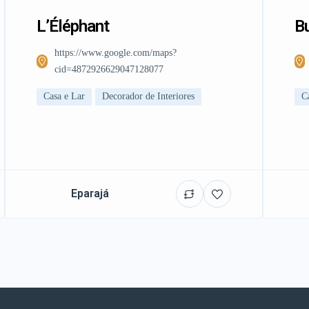
L’Éléphant
Bu
https://www.google.com/maps?
cid=4872926629047128077
Casa e Lar
Decorador de Interiores
C
Eparajá