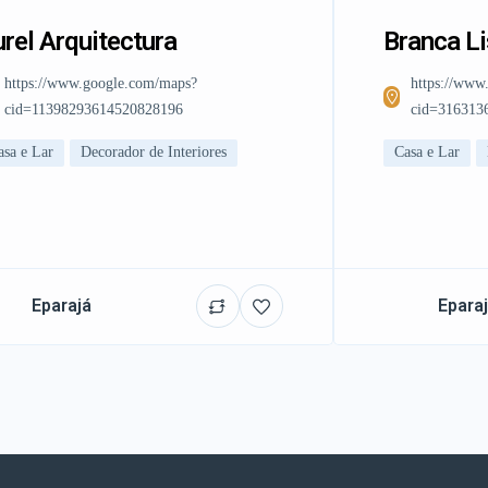
rel Arquitectura
Branca L
https://www.google.com/maps?
https://www
cid=11398293614520828196
cid=316313
asa e Lar
Decorador de Interiores
Casa e Lar
Eparajá
Epara