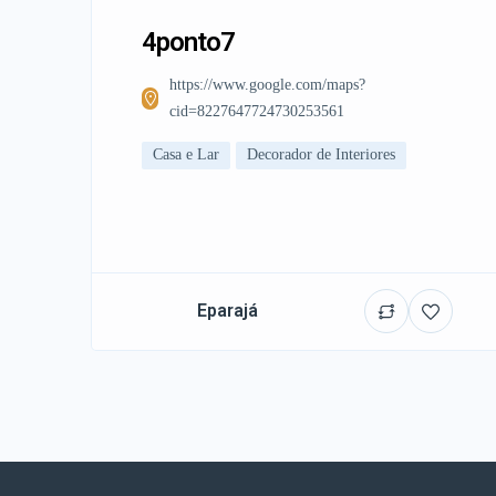
4ponto7
https://www.google.com/maps?
cid=8227647724730253561
Casa e Lar
Decorador de Interiores
Eparajá