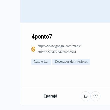
4ponto7
https://www.google.com/maps?
cid=8227647724730253561
Casa e Lar
Decorador de Interiores
Eparajá