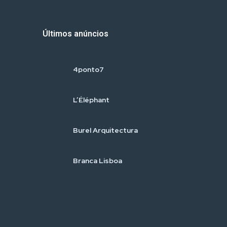
Últimos anúncios
4ponto7
L’Éléphant
Burel Arquitectura
Branca Lisboa