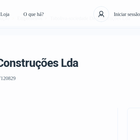
Loja
O que há?
Iniciar sessão
rução
Empreiteiros
Taboliva-sociedade De Construções Lda
 Construções Lda
7120829