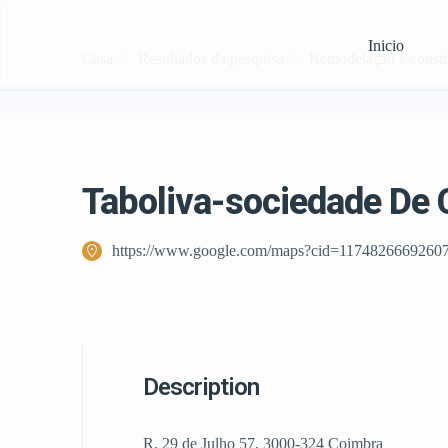
Inicio
Casa
Resultados da pesquisa
Remodelação e const
Taboliva-sociedade De
https://www.google.com/maps?cid=1174826669260
Description
R. 29 de Julho 57, 3000-324 Coimbra