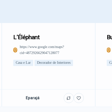
L’Éléphant
Bu
https://www.google.com/maps?
cid=4872926629047128077
Casa e Lar
Decorador de Interiores
C
Eparajá