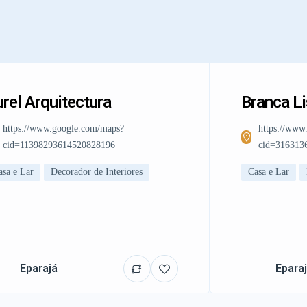
rel Arquitectura
Branca L
https://www.google.com/maps?
https://www
cid=11398293614520828196
cid=316313
asa e Lar
Decorador de Interiores
Casa e Lar
Eparajá
Epara