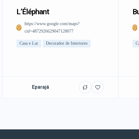
L’Éléphant
Bu
https://www.google.com/maps?
cid=4872926629047128077
Casa e Lar
Decorador de Interiores
C
Eparajá