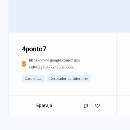
4ponto7
https://www.google.com/maps?
cid=8227647724730253561
Casa e Lar
Decorador de Interiores
Eparajá