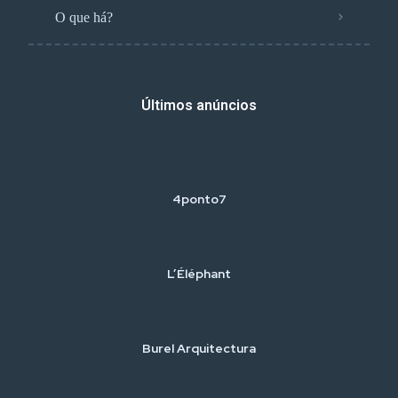
O que há?
Últimos anúncios
4ponto7
L’Éléphant
Burel Arquitectura