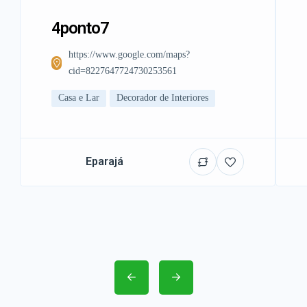
4ponto7
https://www.google.com/maps?
cid=8227647724730253561
Casa e Lar
Decorador de Interiores
Eparajá