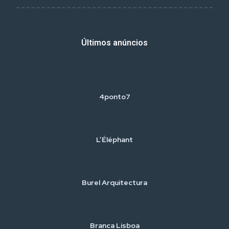
Últimos anúncios
4ponto7
L’Éléphant
Burel Arquitectura
Branca Lisboa