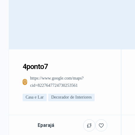
4ponto7
https://www.google.com/maps?
cid=8227647724730253561
Casa e Lar
Decorador de Interiores
Eparajá