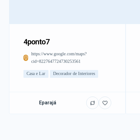
4ponto7
https://www.google.com/maps?
cid=8227647724730253561
Casa e Lar
Decorador de Interiores
Eparajá