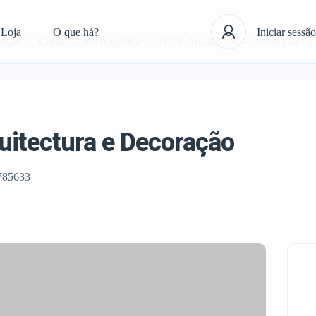
Loja
O que há?
Iniciar sessão
rução
Certificação energética
2FCS Arquitectos – Arquitectura e
uitectura e Decoração
785633