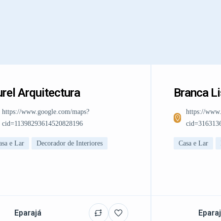
rel Arquitectura
Branca L
https://www.google.com/maps?
https://www
cid=11398293614520828196
cid=316313
asa e Lar
Decorador de Interiores
Casa e Lar
Eparajá
Epara