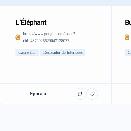
L’Éléphant
Bu
https://www.google.com/maps?
cid=4872926629047128077
Casa e Lar
Decorador de Interiores
C
Eparajá