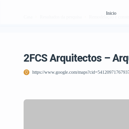
Inicio
Casa
Resultados da pesquisa
Remodelação e const
2FCS Arquitectos – Arq
https://www.google.com/maps?cid=5412097176793