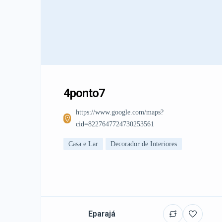
4ponto7
https://www.google.com/maps?
cid=8227647724730253561
Casa e Lar
Decorador de Interiores
Eparajá