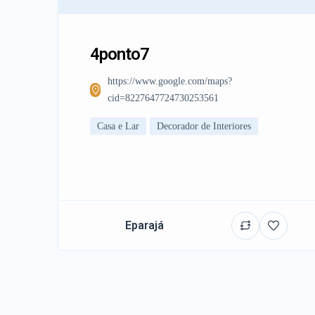
4ponto7
https://www.google.com/maps?
cid=8227647724730253561
Casa e Lar
Decorador de Interiores
Eparajá