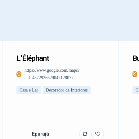
L’Éléphant
Bu
https://www.google.com/maps?
cid=4872926629047128077
Casa e Lar
Decorador de Interiores
C
Eparajá