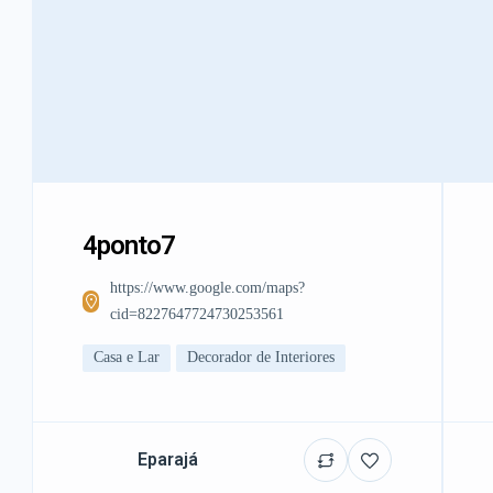
4ponto7
https://www.google.com/maps?
cid=8227647724730253561
Casa e Lar
Decorador de Interiores
Eparajá