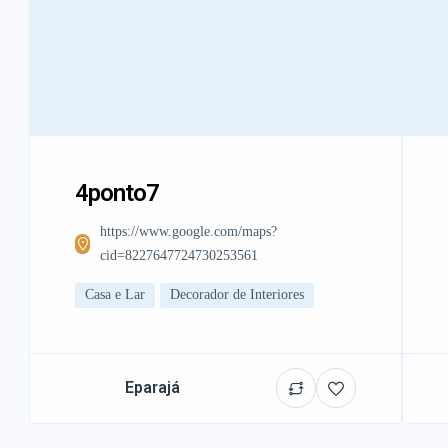
4ponto7
https://www.google.com/maps?
cid=8227647724730253561
Casa e Lar
Decorador de Interiores
Eparajá