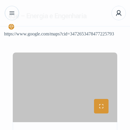
e3e – Energia e Engenharia
https://www.google.com/maps?cid=3472653478477225793