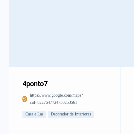
4ponto7
https://www.google.com/maps?
cid=8227647724730253561
Casa e Lar
Decorador de Interiores