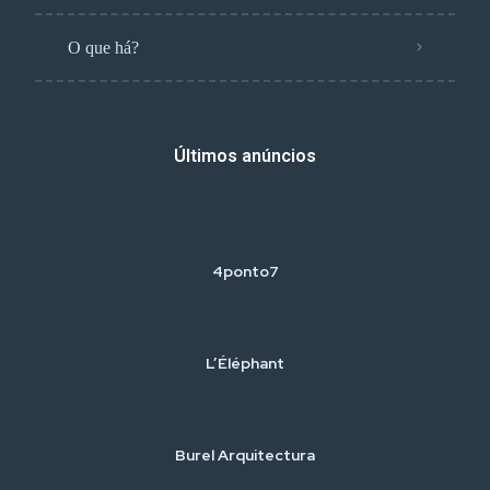
O que há?
Últimos anúncios
4ponto7
L’Éléphant
Burel Arquitectura