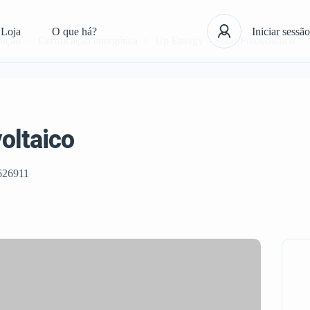
Loja
O que há?
Iniciar sessão
rução
Certificação energética
Up Energy – Solar Fotovoltaico
oltaico
626911