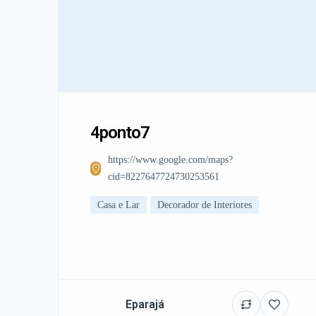
4ponto7
https://www.google.com/maps?
cid=8227647724730253561
Casa e Lar
Decorador de Interiores
Eparajá