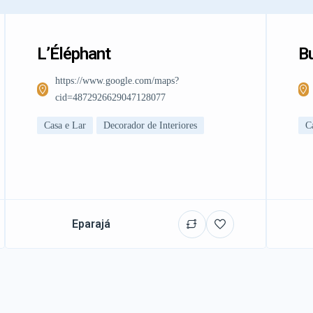
L’Éléphant
Bu
https://www.google.com/maps?
cid=4872926629047128077
Casa e Lar
Decorador de Interiores
C
Eparajá