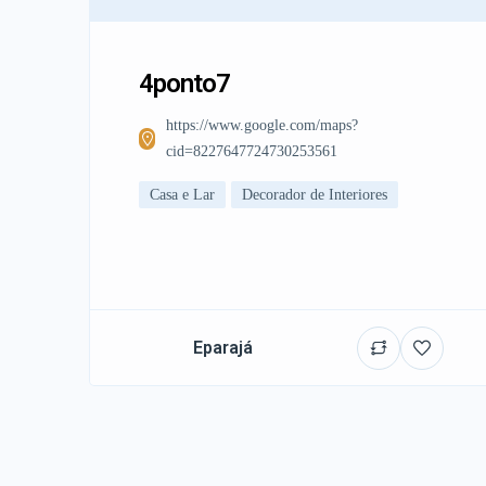
4ponto7
https://www.google.com/maps?
cid=8227647724730253561
Casa e Lar
Decorador de Interiores
Eparajá