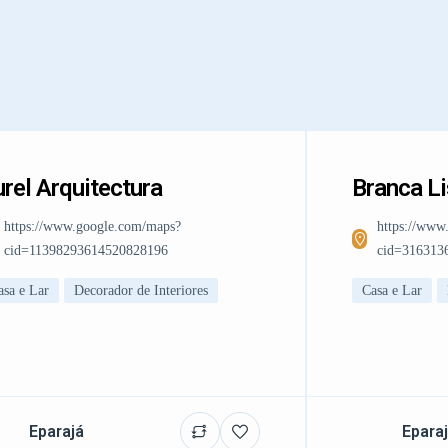
rel Arquitectura
Branca L
https://www.google.com/maps?
https://www
cid=11398293614520828196
cid=316313
asa e Lar
Decorador de Interiores
Casa e Lar
Eparajá
Epara