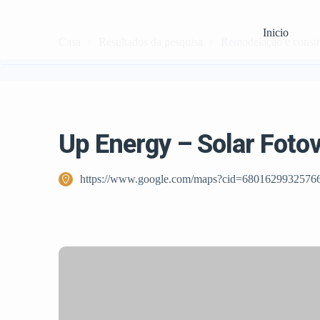
Inicio
Casa
Resultados da pesquisa
Remodelação e const
Up Energy – Solar Fotov
https://www.google.com/maps?cid=6801629932576