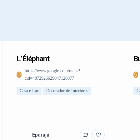
L’Éléphant
Bu
https://www.google.com/maps?
cid=4872926629047128077
Casa e Lar
Decorador de Interiores
C
Eparajá