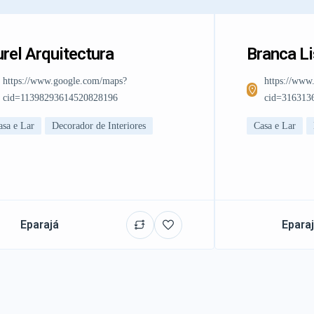
rel Arquitectura
Branca L
https://www.google.com/maps?
https://www
cid=11398293614520828196
cid=316313
asa e Lar
Decorador de Interiores
Casa e Lar
Eparajá
Epara